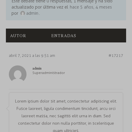
Este debate tiene 0 respuestas, 1 mensaje y ha sido
actualizado por última vez el
hace 5 años, 4 meses
por
admin
.
AUTOR
ENTRADAS
abril 7, 2021 a las 9:51 am
#17217
admin
Superadministrador
Lorem ipsum dolor sit amet, consectetur adipiscing elit.
Fusce laoreet, ligula condimentum tincidunt, arcu orci
laoreet massa, nec sagittis elit urna in diam. Sed
consectetur dolor non nulla porttitor, in scelerisque
quam ultricies.