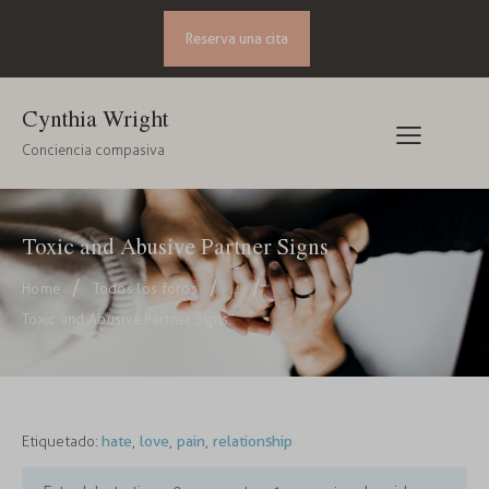
Reserva una cita
Cynthia Wright
Conciencia compasiva
Toxic and Abusive Partner Signs
Home
Todos los foros
...
Toxic and Abusive Partner Signs
Etiquetado:
hate
,
love
,
pain
,
relationship