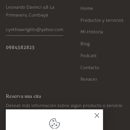
Leonardo Davinci 48 La
Home
Primavera, Cumbayá
Productos y servicios
cynthiawrightv@yahoo.com
Mi Historia
Blog
0984382825
Podcast
Contacto
Renacer
Reserva una cita
Deseas más información sobre algún producto o servicio
contáctate conmigo.
Haz clic aquí