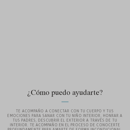
borrarlo, desterrarlo,
fingir que no existió.
Significa dejarlo ir
mirándolo con amor y
agradecimiento.
¿Cómo puedo ayudarte?
TE ACOMPAÑO A CONECTAR CON TU CUERPO Y TUS
EMOCIONES PARA SANAR CON TU NIÑO INTERIOR, HONRAR A
TUS PADRES, DESCUBRIR EL EXTERIOR A TRAVÉS DE TU
INTERIOR. TE ACOMPAÑO EN EL PROCESO DE CONOCERTE
PROFUNDAMENTE PARA AMARTE DE FORMA INCONDICIONAL.