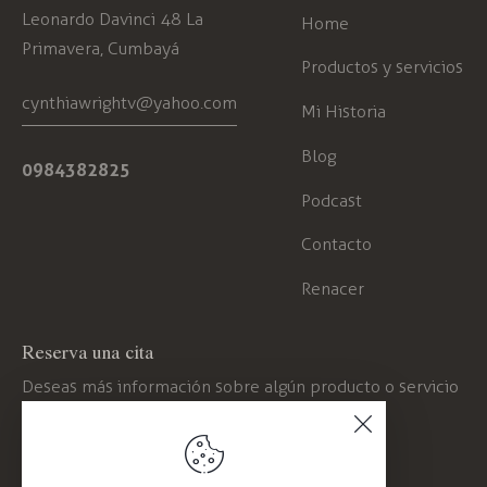
Leonardo Davinci 48 La
Home
Primavera, Cumbayá
Productos y servicios
cynthiawrightv@yahoo.com
Mi Historia
Blog
0984382825
Podcast
Contacto
Renacer
Reserva una cita
Deseas más información sobre algún producto o servicio
contáctate conmigo.
Haz clic aquí