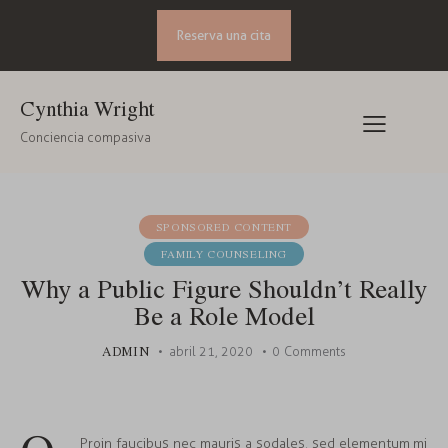
Reserva una cita
Cynthia Wright
Conciencia compasiva
SPONSORED CONTENT
FAMILY COUNSELING
Why a Public Figure Shouldn’t Really
Be a Role Model
ADMIN
abril 21, 2020
0
Comments
Proin faucibus nec mauris a sodales, sed elementum mi